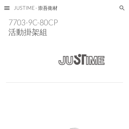
JUSTIME - 崇吾衛材
Skip to main content
Skip to navigation
7703
-9C-80CP
活動掛架組