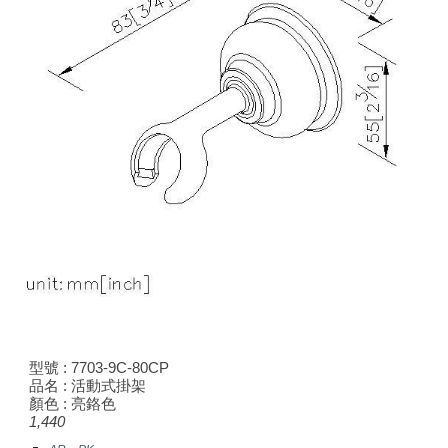
型號 :
7703
-9C-80CP
品名 : 活動式掛架
顏色 : 亮鉻色
1,440