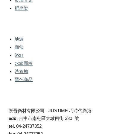
玻璃五金
肥皂架
地漏
面盆
浴缸
水箱面板
洗衣槽
黑色商品
崇吾衛材有限公司 -
JUSTIME 巧時代衛浴
add.
台中市南屯區大墩四街 330 號
tel.
04-24737352