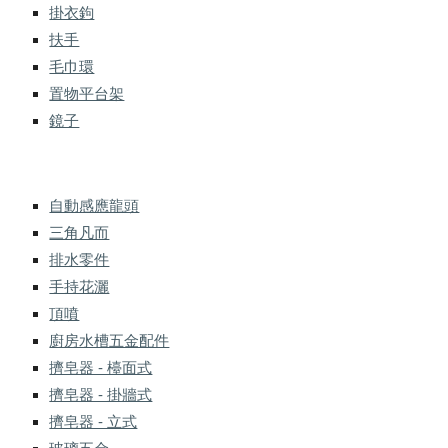
掛衣鉤
扶手
毛巾環
置物平台架
鏡子
自動感應龍頭
三角凡而
排水零件
手持花灑
頂噴
廚房水槽五金配件
擠皂器 - 檯面式
擠皂器 - 掛牆式
擠皂器 - 立式