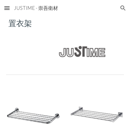
JUSTIME - 崇吾衛材
Skip to main content
Skip to navigation
置衣
架