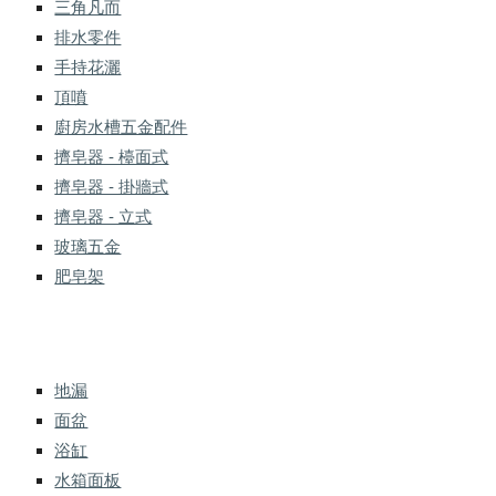
三角凡而
排水零件
手持花灑
頂噴
廚房水槽五金配件
擠皂器 - 檯面式
擠皂器 - 掛牆式
擠皂器 - 立式
玻璃五金
肥皂架
地漏
面盆
浴缸
水箱面板