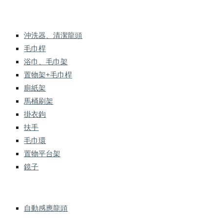
沖洗器、清潔龍頭
毛巾桿
浴巾、毛巾架
置物架+毛巾桿
廁紙架
馬桶刷架
掛衣鉤
扶手
毛巾環
置物平台架
鏡子
自動感應龍頭