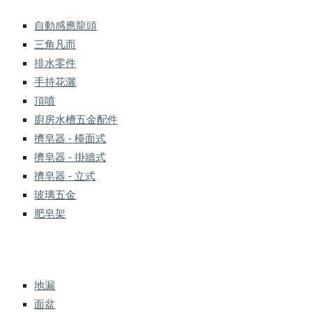
自動感應龍頭
三角凡而
排水零件
手持花灑
頂噴
廚房水槽五金配件
擠皂器 - 檯面式
擠皂器 - 掛牆式
擠皂器 - 立式
玻璃五金
肥皂架
地漏
面盆