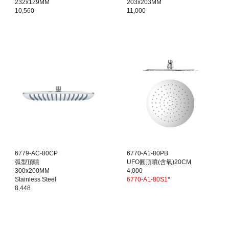
232x129MM
203x203MM
10,560
11,000
6779-AC-80CP
6770-A1-80PB
弧型頂噴
UFO圓頂噴(含氧)20CM
300x200MM
4,000
Stainless Steel
6770-A1-80S1
*
8,448