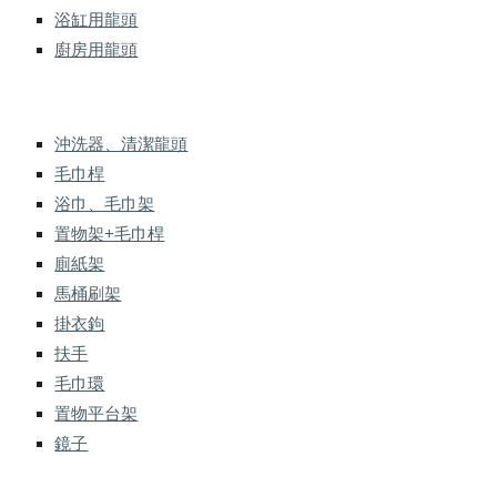
浴缸用龍頭
廚房用龍頭
沖洗器、清潔龍頭
毛巾桿
浴巾、毛巾架
置物架+毛巾桿
廁紙架
馬桶刷架
掛衣鉤
扶手
毛巾環
置物平台架
鏡子