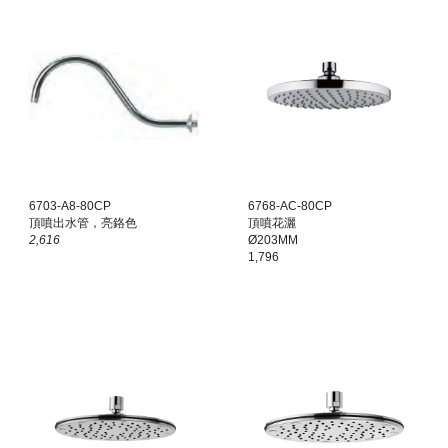
6
703
-A
8
-8
0
CP
6768-AC-80CP
頂噴出水管，亮鉻色
頂噴花灑
2,
616
Ø203MM
1,796