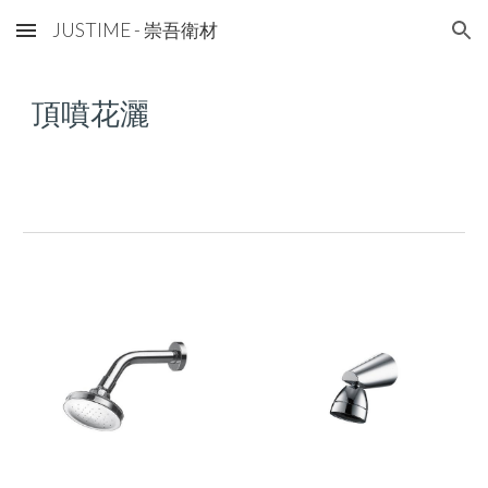
JUSTIME - 崇吾衛材
Skip to main content
Skip to navigation
頂噴
花灑