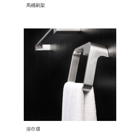
馬桶刷架
浴巾環