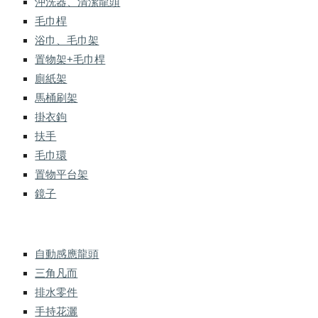
沖洗器、清潔龍頭
毛巾桿
浴巾、毛巾架
置物架+毛巾桿
廁紙架
馬桶刷架
掛衣鉤
扶手
毛巾環
置物平台架
鏡子
自動感應龍頭
三角凡而
排水零件
手持花灑