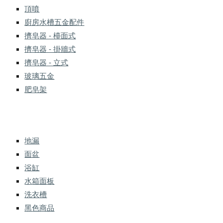
頂噴
廚房水槽五金配件
擠皂器 - 檯面式
擠皂器 - 掛牆式
擠皂器 - 立式
玻璃五金
肥皂架
地漏
面盆
浴缸
水箱面板
洗衣槽
黑色商品