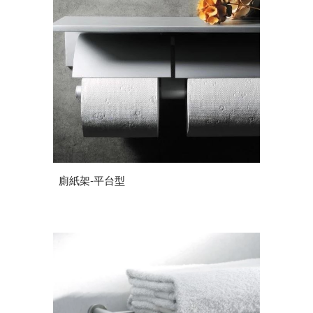
廁紙架-平台型