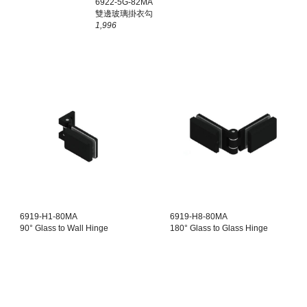
6922-5G-8
2MA
雙
邊玻璃掛衣勾
1,996
6919-H1-80MA
6919-H8-80MA
90° Glass to Wall Hinge
180° Glass to Glass Hinge