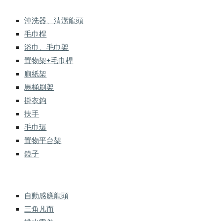
沖洗器、清潔龍頭
毛巾桿
浴巾、毛巾架
置物架+毛巾桿
廁紙架
馬桶刷架
掛衣鉤
扶手
毛巾環
置物平台架
鏡子
自動感應龍頭
三角凡而