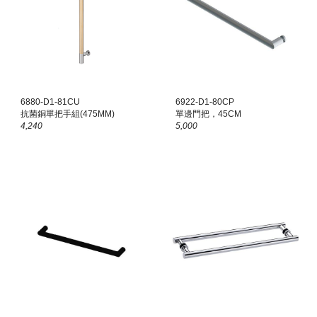
68
80
-D1-8
1
CU
6
922
-D1-80
CP
抗菌銅單把手組(
475
MM)
單邊門把，
45
CM
4,240
5
,000