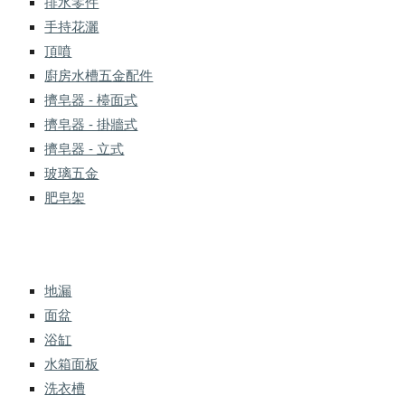
排水零件
手持花灑
頂噴
廚房水槽五金配件
擠皂器 - 檯面式
擠皂器 - 掛牆式
擠皂器 - 立式
玻璃五金
肥皂架
地漏
面盆
浴缸
水箱面板
洗衣槽