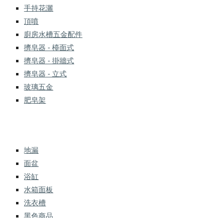
手持花灑
頂噴
廚房水槽五金配件
擠皂器 - 檯面式
擠皂器 - 掛牆式
擠皂器 - 立式
玻璃五金
肥皂架
地漏
面盆
浴缸
水箱面板
洗衣槽
黑色商品