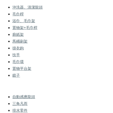
沖洗器、清潔龍頭
毛巾桿
浴巾、毛巾架
置物架+毛巾桿
廁紙架
馬桶刷架
掛衣鉤
扶手
毛巾環
置物平台架
鏡子
自動感應龍頭
三角凡而
排水零件