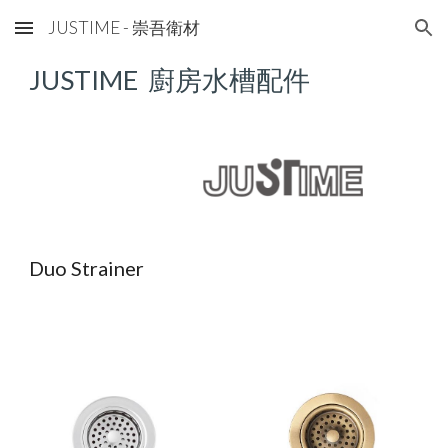
JUSTIME - 崇吾衛材
Skip to main content
Skip to navigation
JUSTIME
廚房水槽配件
Duo Strainer