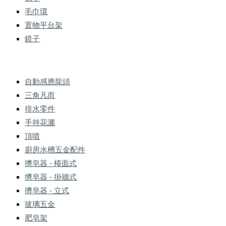
毛巾環
置物平台架
鏡子
自動感應龍頭
三角凡而
排水零件
手持花灑
頂噴
廚房水槽五金配件
擠皂器 - 檯面式
擠皂器 - 掛牆式
擠皂器 - 立式
玻璃五金
肥皂架