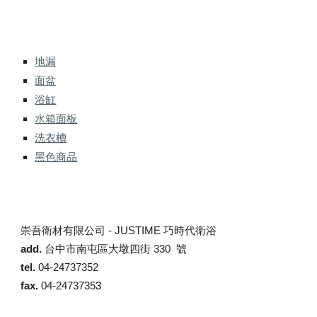
地漏
面盆
浴缸
水箱面板
洗衣槽
黑色商品
崇吾衛材有限公司 -
JUSTIME 巧時代衛浴
add.
台中市南屯區大墩四街 330 號
tel.
04-24737352
fax.
04-2473735
3