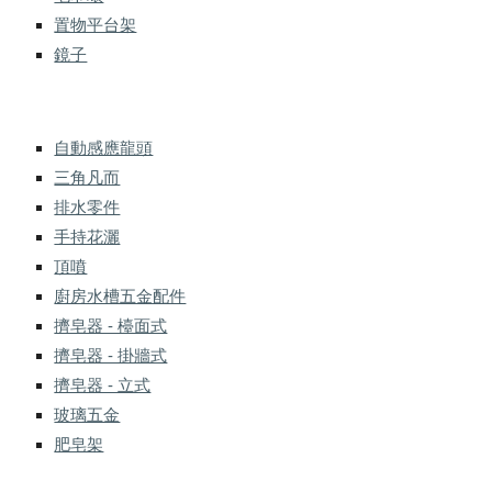
置物平台架
鏡子
自動感應龍頭
三角凡而
排水零件
手持花灑
頂噴
廚房水槽五金配件
擠皂器 - 檯面式
擠皂器 - 掛牆式
擠皂器 - 立式
玻璃五金
肥皂架