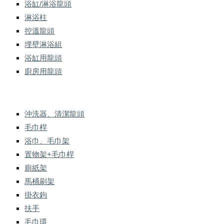
浴缸/淋浴龍頭
淋浴柱
控溫龍頭
埋壁淋浴組
浴缸用龍頭
廚房用龍頭
沖洗器、清潔龍頭
毛巾桿
浴巾、毛巾架
置物架+毛巾桿
廁紙架
馬桶刷架
掛衣鉤
扶手
毛巾環