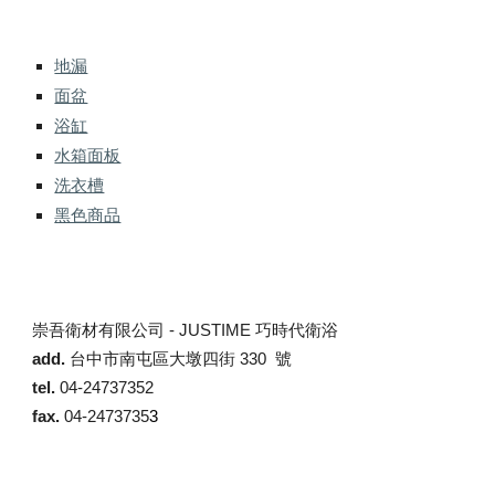
地漏
面盆
浴缸
水箱面板
洗衣槽
黑色商品
崇吾衛材有限公司 -
JUSTIME 巧時代衛浴
add.
台中市南屯區大墩四街 330 號
tel.
04-24737352
fax.
04-2473735
3