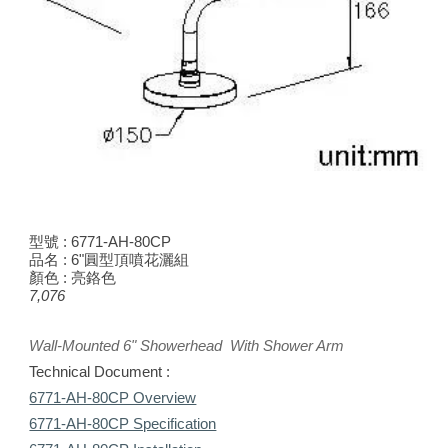
型號 :
6771-AH-80CP
品名 :
6"圓型頂噴花灑組
顏色 : 亮鉻色
7,076
Wall-Mounted
6
" Showerhead With Shower Arm
Technical Document :
6771-AH-80CP Overview
6771-AH-80CP Specification