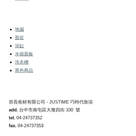
地漏
面盆
浴缸
水箱面板
洗衣槽
黑色商品
崇吾衛材有限公司 -
JUSTIME 巧時代衛浴
add.
台中市南屯區大墩四街 330 號
tel.
04-24737352
fax.
04-2473735
3