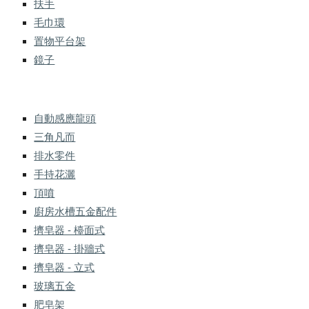
扶手
毛巾環
置物平台架
鏡子
自動感應龍頭
三角凡而
排水零件
手持花灑
頂噴
廚房水槽五金配件
擠皂器 - 檯面式
擠皂器 - 掛牆式
擠皂器 - 立式
玻璃五金
肥皂架