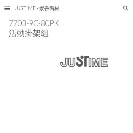
JUSTIME - 崇吾衛材
Skip to main content
Skip to navigation
7703-9C-80
PK
活動掛架組