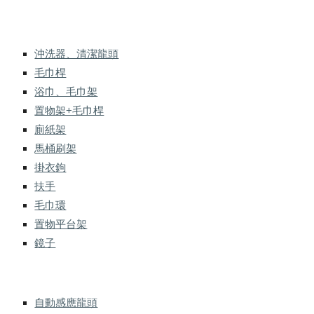
沖洗器、清潔龍頭
毛巾桿
浴巾、毛巾架
置物架+毛巾桿
廁紙架
馬桶刷架
掛衣鉤
扶手
毛巾環
置物平台架
鏡子
自動感應龍頭