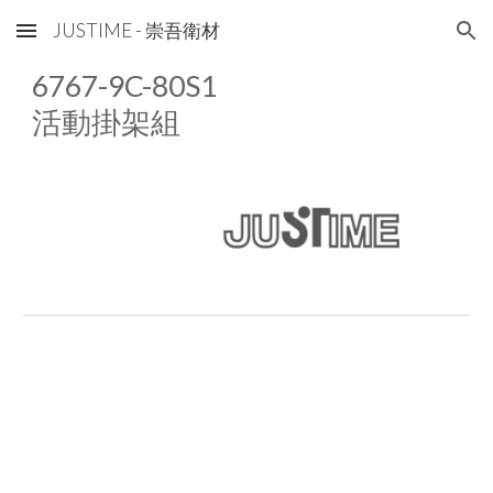
JUSTIME - 崇吾衛材
Skip to main content
Skip to navigation
67
6
7-9C-80
S1
活動掛架組