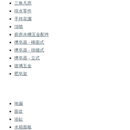
三角凡而
排水零件
手持花灑
頂噴
廚房水槽五金配件
擠皂器 - 檯面式
擠皂器 - 掛牆式
擠皂器 - 立式
玻璃五金
肥皂架
地漏
面盆
浴缸
水箱面板