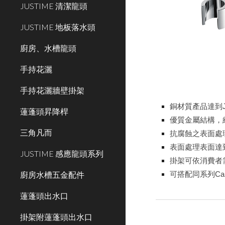
JUSTIME 清潔龍頭
JUSTIME 地板落水頭
廚房、水槽龍頭
手持花灑
手持花灑牆壁掛架
銅材質產品達到JI
蓮蓬頭昇降桿
優質金屬結構，
三角凡而
抗腐蝕之表面處
表面處理表面達到
JUSTIME 感應龍頭系列
掛架可依消費者
廚房水槽五金配件
可搭配同系列Ca
蓮蓬頭出水口
掛架附蓮蓬頭出水口