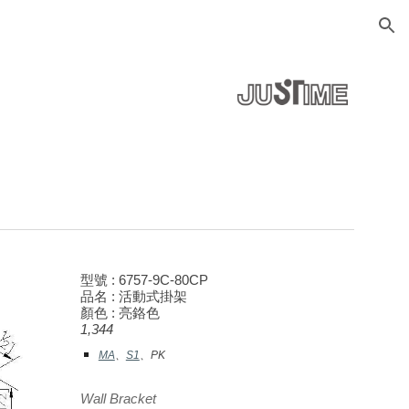
ion
型號 : 67
57
-9C-80CP
品名 :
活動
式掛架
顏色 : 亮鉻色
1,344
MA
、
S1
、PK
Wall Bracket