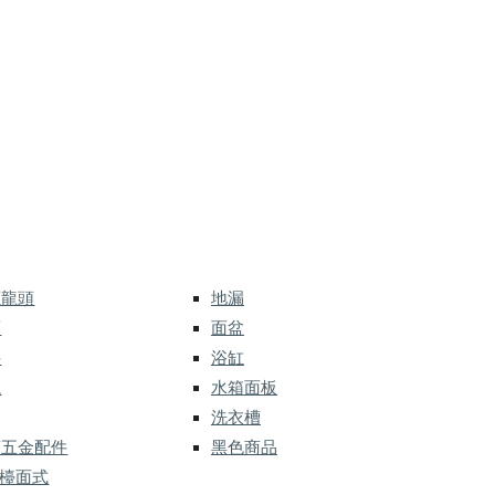
應龍頭
地漏
而
面盆
件
浴缸
灑
水箱面板
洗衣槽
槽五金配件
黑色商品
 檯面式