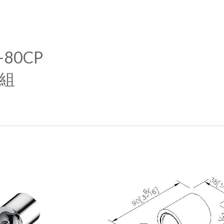
ip to main content
Skip to navigat
-80CP
組