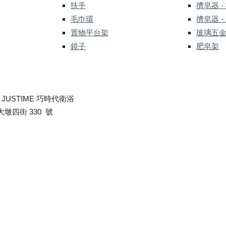
扶手
擠皂器 -
毛巾環
擠皂器 -
置物平台架
玻璃五
鏡子
肥皂架
-
JUSTIME 巧時代衛浴
墩四街 330 號