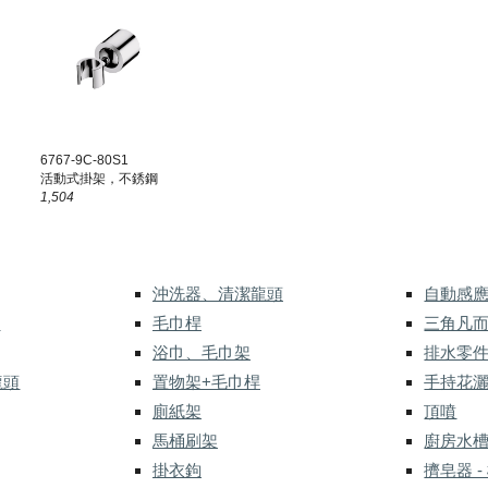
6
767
-9C-80
S1
活動式掛架，不銹鋼
1,504
沖洗器、清潔龍頭
自動感
式
毛巾桿
三角凡
浴巾、毛巾架
排水零
龍頭
置物架+毛巾桿
手持花
廁紙架
頂噴
馬桶刷架
廚房水
掛衣鉤
擠皂器 -