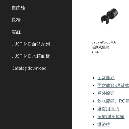
自由栓
長栓
浴缸
67
57-9C-80MA
JUSTIME 面盆系列
活動
式掛架
1,748
JUSTIME 水箱面板
Catalog download
面盆龍頭
面盆龍頭-埋壁
戶外龍頭
飲水龍頭、RO
淋浴用龍頭
浴缸/淋浴龍頭
淋浴柱