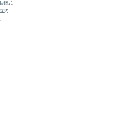
 掛牆式
 立式
金