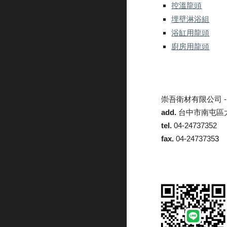
控溫龍頭
埋壁淋浴組
浴缸用龍頭
廚房用龍頭
崇吾衛材有限公司 
add.
台中市南屯區大
tel.
04-24737352
fax.
04-2473735
3