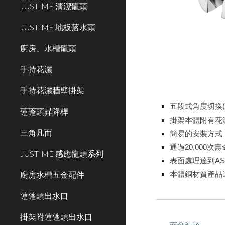
JUSTIME 清潔龍頭
JUSTIME 地板落水頭
廚房、水槽龍頭
手持花灑
手持花灑牆壁掛架
五段式角度切換(
蓮蓬頭昇降桿
掛架本體附有花
三角凡而
簡易的安裝方式
通過20,000次
JUSTIME 感應龍頭系列
表面處理達到AS
廚房水槽五金配件
本體銅材質產品達到
蓮蓬頭出水口
掛架附蓮蓬頭出水口