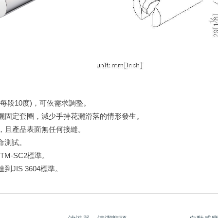
每段10度)，可依需求調整。
灑固定套圈，減少手持花灑滑落的情形發生。
，且產品表面無任何接縫。
壽命測試。
TM-SC2標準。
JIS 3604標準。