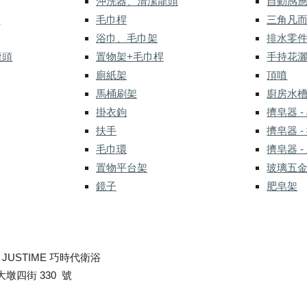
沖洗器、清潔龍頭
自動感
式
毛巾桿
三角凡
浴巾、毛巾架
排水零
龍頭
置物架+毛巾桿
手持花
廁紙架
頂噴
馬桶刷架
廚房水
掛衣鉤
擠皂器 -
扶手
擠皂器 -
毛巾環
擠皂器 -
置物平台架
玻璃五
鏡子
肥皂架
-
JUSTIME 巧時代衛浴
墩四街 330 號