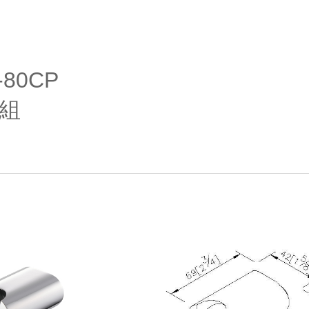
ip to main content
Skip to navigat
-80CP
組