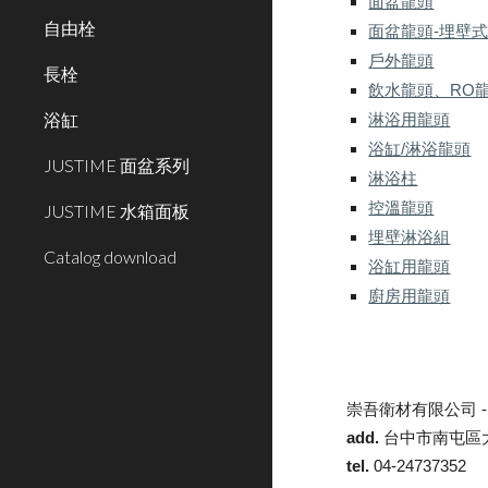
面盆龍頭
自由栓
面盆龍頭-埋壁
戶外龍頭
長栓
飲水龍頭、RO
浴缸
淋浴用龍頭
浴缸/淋浴龍頭
JUSTIME 面盆系列
淋浴柱
控溫龍頭
JUSTIME 水箱面板
埋壁淋浴組
Catalog download
浴缸用龍頭
廚房用龍頭
崇吾衛材有限公司 
add.
台中市南屯區大
tel.
04-24737352