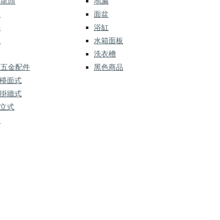
應龍頭
地漏
而
面盆
件
浴缸
灑
水箱面板
洗衣槽
槽五金配件
黑色商品
 檯面式
 掛牆式
 立式
金