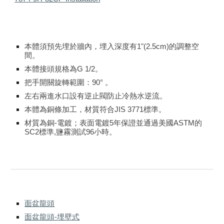
本體須預先埋於牆內，埋入深度有1"(2.5cm)的調整空
間。
本體接頭規格為G 1/2。
把手開關旋轉範圍：90° 。
左右兩進水口設有逆止閥防止冷熱水逆流。
本體為銅條加工，材質符合JIS 3771標準。
材質為銅-電鍍；表面電鍍5年保證並通過美國ASTM的
SC2標準,鹽霧測試96小時。
面盆龍頭
面盆龍頭-埋壁式