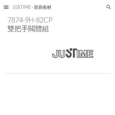
JUSTIME - 崇吾衛材
Skip to main content
Skip to navigation
7874-9H-82CP
雙把手閥體組