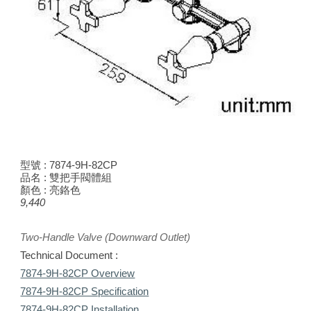
型號 :
7874-9H-82CP
品名 : 雙把手閥體組
顏色 : 亮鉻色
9,440
Two-Handle Valve (
Downward Outlet
)
Technical Document :
7874-9H-82CP Overview
7874-9H-82CP Specification
7874-9H-82CP Installation