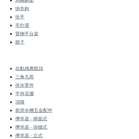
馬桶刷架
掛衣鉤
扶手
毛巾環
置物平台架
鏡子
自動感應龍頭
三角凡而
排水零件
手持花灑
頂噴
廚房水槽五金配件
擠皂器 - 檯面式
擠皂器 - 掛牆式
擠皂器 - 立式