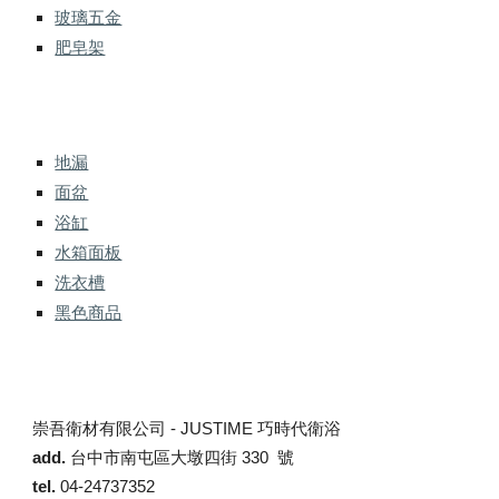
玻璃五金
肥皂架
地漏
面盆
浴缸
水箱面板
洗衣槽
黑色商品
崇吾衛材有限公司 -
JUSTIME 巧時代衛浴
add.
台中市南屯區大墩四街 330 號
tel.
04-24737352