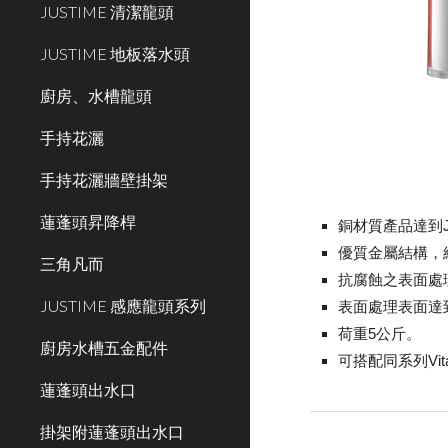
JUSTIME 清潔龍頭
JUSTIME 地板落水頭
廚房、水槽龍頭
手持花灑
手持花灑牆壁掛架
蓮蓬頭昇降桿
銅材質產品達到JI
優質金屬結構，
三角凡而
抗腐蝕之表面處
JUSTIME 感應龍頭系列
表面處理表面達到
荷重5公斤。
廚房水槽五金配件
可搭配同系列Vit
蓮蓬頭出水口
掛架附蓮蓬頭出水口