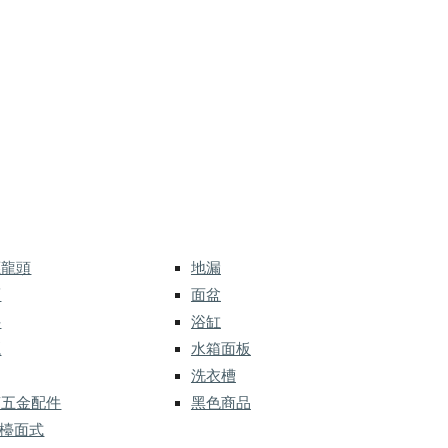
應龍頭
地漏
而
面盆
件
浴缸
灑
水箱面板
洗衣槽
槽五金配件
黑色商品
 檯面式