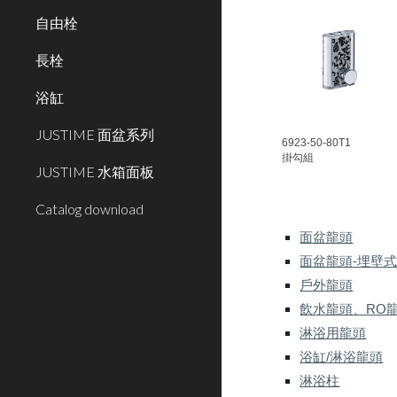
自由栓
長栓
浴缸
JUSTIME 面盆系列
692
3
-50-80T1
掛勾組
JUSTIME 水箱面板
Catalog download
面盆龍頭
面盆龍頭-埋壁
戶外龍頭
飲水龍頭、RO
淋浴用龍頭
浴缸/淋浴龍頭
淋浴柱