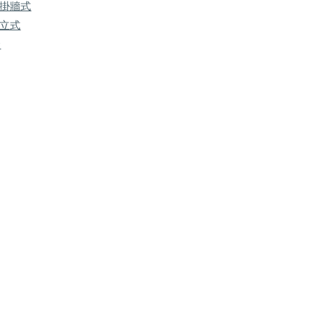
 掛牆式
 立式
金