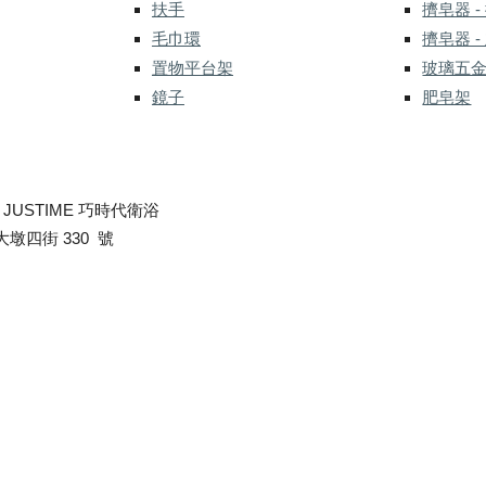
扶手
擠皂器 -
毛巾環
擠皂器 -
置物平台架
玻璃五
鏡子
肥皂架
-
JUSTIME 巧時代衛浴
墩四街 330 號