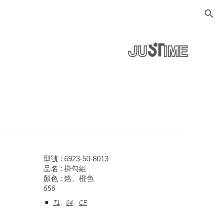
ion
型號 : 6923-50-80
13
品名 : 掛勾組
顏色 : 鉻、
橙色
656
T1
、
04
、
CP