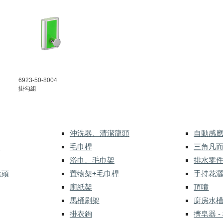
692
3
-50-8004
掛勾組
沖洗器、清潔龍頭
自動感
式
毛巾桿
三角凡
浴巾、毛巾架
排水零
龍頭
置物架+毛巾桿
手持花
廁紙架
頂噴
馬桶刷架
廚房水
掛衣鉤
擠皂器 -