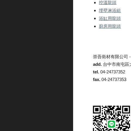
控溫龍頭
埋壁淋浴組
浴缸用龍頭
廚房用龍頭
崇吾衛材有限公司 
add.
台中市南屯區大
tel.
04-24737352
fax.
04-2473735
3