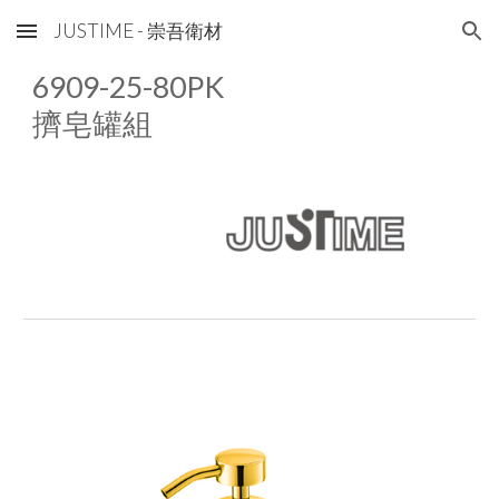
JUSTIME - 崇吾衛材
Skip to main content
Skip to navigation
6909-25-80
PK
擠皂罐組