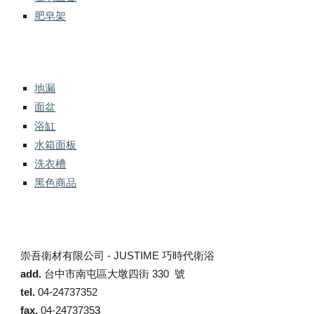
肥皂架
地漏
面盆
浴缸
水箱面板
洗衣槽
黑色商品
崇吾衛材有限公司 -
JUSTIME 巧時代衛浴
add.
台中市南屯區大墩四街 330 號
tel.
04-24737352
fax.
04-2473735
3