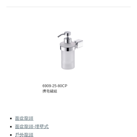
6909-25-80
CP
擠皂罐組
面盆龍頭
面盆龍頭-埋壁式
戶外龍頭