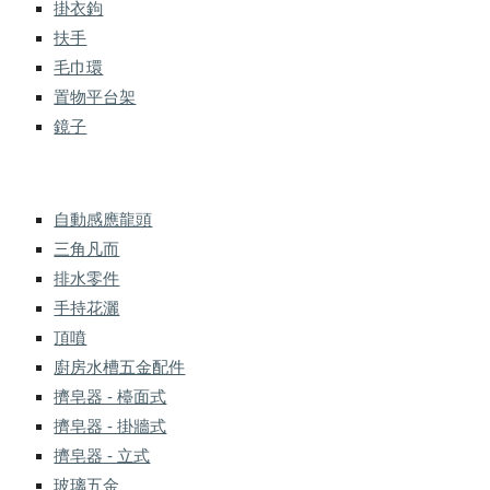
掛衣鉤
扶手
毛巾環
置物平台架
鏡子
自動感應龍頭
三角凡而
排水零件
手持花灑
頂噴
廚房水槽五金配件
擠皂器 - 檯面式
擠皂器 - 掛牆式
擠皂器 - 立式
玻璃五金