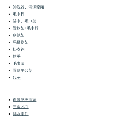
沖洗器、清潔龍頭
毛巾桿
浴巾、毛巾架
置物架+毛巾桿
廁紙架
馬桶刷架
掛衣鉤
扶手
毛巾環
置物平台架
鏡子
自動感應龍頭
三角凡而
排水零件