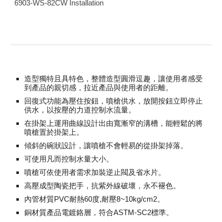
6903-WS-82CW Installation
造型獨特且具特色，整體造型圓滑逗趣，讓使用者感受
到產品的親切感，拉近產品與使用者的距離。
回復式功能為壓住按鈕，噴槍供水，放開按鈕立即停止
供水，以按壓的力道控制水流量。
在掛架上運用曲線設計出由寬漸窄的溝槽，能輕鬆的將
噴槍置於掛架上。
傾斜的碗狀設計，讓噴槍不會輕易的從掛架掉落。
可使用凡而控制水量大小。
噴槍可依使用者需求加裝逆止閥及省水片。
高壓成型陶瓷把手，抗紫外線破壞，永不褪色。
內管材質PVC耐熱60度,耐壓8~10kg/cm2。
銅材質產品電鍍鉻層，符合ASTM-SC2標準。