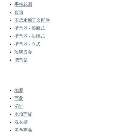
手持花灑
頂噴
廚房水槽五金配件
擠皂器 - 檯面式
擠皂器 - 掛牆式
擠皂器 - 立式
玻璃五金
肥皂架
地漏
面盆
浴缸
水箱面板
洗衣槽
黑色商品