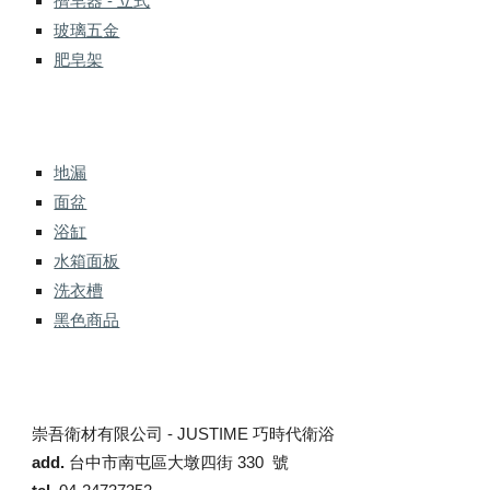
擠皂器 - 立式
玻璃五金
肥皂架
地漏
面盆
浴缸
水箱面板
洗衣槽
黑色商品
崇吾衛材有限公司 -
JUSTIME 巧時代衛浴
add.
台中市南屯區大墩四街 330 號