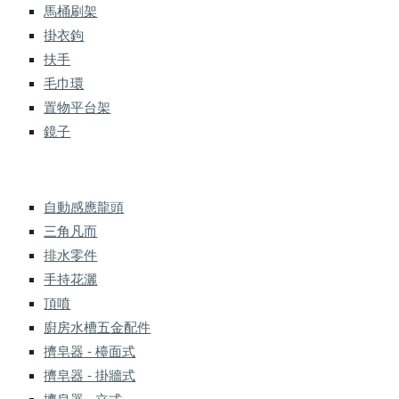
馬桶刷架
掛衣鉤
扶手
毛巾環
置物平台架
鏡子
自動感應龍頭
三角凡而
排水零件
手持花灑
頂噴
廚房水槽五金配件
擠皂器 - 檯面式
擠皂器 - 掛牆式