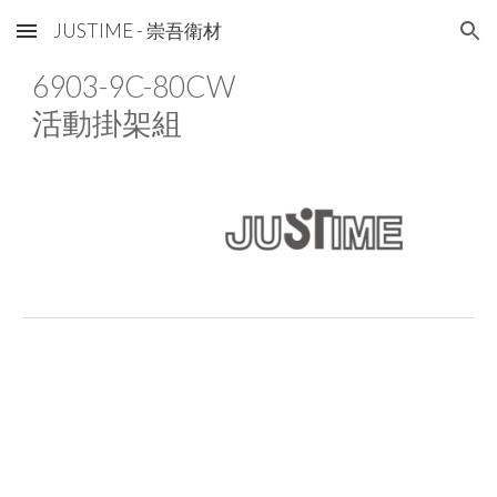
JUSTIME - 崇吾衛材
Skip to main content
Skip to navigation
6903-9C-80C
W
活動掛架組