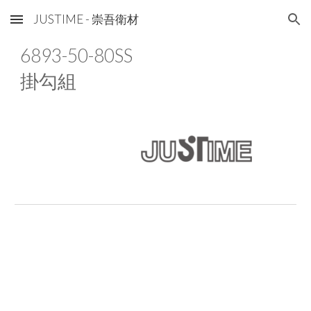
JUSTIME - 崇吾衛材
Skip to main content
Skip to navigation
68
93
-50-80SS
掛勾組