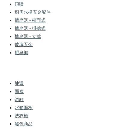
頂噴
廚房水槽五金配件
擠皂器 - 檯面式
擠皂器 - 掛牆式
擠皂器 - 立式
玻璃五金
肥皂架
地漏
面盆
浴缸
水箱面板
洗衣槽
黑色商品