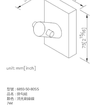
型號 : 68
93
-50-80SS
品名 : 掛勾組
顏色 : 消光刷線鎳
744