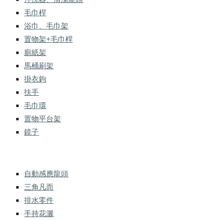
毛巾桿
浴巾、毛巾架
置物架+毛巾桿
廁紙架
馬桶刷架
掛衣鉤
扶手
毛巾環
置物平台架
鏡子
自動感應龍頭
三角凡而
排水零件
手持花灑