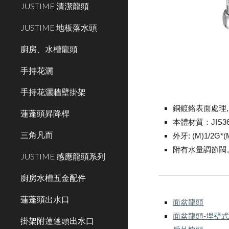
JUSTIME 清潔龍頭
JUSTIME 地板落水頭
廚房、水槽龍頭
手持花灑
手持花灑牆壁掛架
銅鍍鉻表面處理, 
蓮蓬頭昇降桿
本體材質：JIS3
三角凡而
外牙: (M)1/2G*
附有水量調節閥
JUSTIME 感應龍頭系列
廚房水槽五金配件
蓮蓬頭出水口
面盆龍頭
面盆龍頭-埋壁
掛架附蓮蓬頭出水口