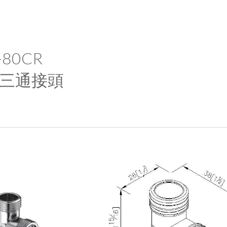
ip to main content
Skip to navigat
-80CR
三通接頭