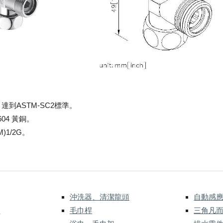
達到ASTM-SC2標準。
604 黃銅。
(M)1/2G。
。
沖洗器、清潔龍頭
自動感
式
毛巾桿
三角凡