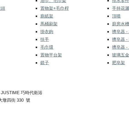
浴巾、毛巾架
排水零
龍頭
置物架+毛巾桿
手持花
廁紙架
頂噴
馬桶刷架
廚房水
掛衣鉤
擠皂器 -
扶手
擠皂器 -
毛巾環
擠皂器 -
置物平台架
玻璃五
鏡子
肥皂架
-
JUSTIME 巧時代衛浴
墩四街 330 號