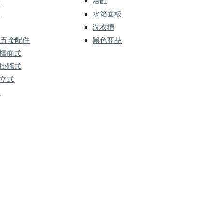
件
浴缸
灑
水箱面板
洗衣槽
槽五金配件
黑色商品
 檯面式
 掛牆式
 立式
金