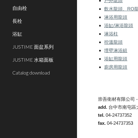
戶外龍頭
自由栓
飲水龍頭、RO
淋浴用龍頭
長栓
浴缸/淋浴龍頭
浴缸
淋浴柱
控溫龍頭
JUSTIME 面盆系列
埋壁淋浴組
浴缸用龍頭
JUSTIME 水箱面板
廚房用龍頭
Catalog download
崇吾衛材有限公司 
add.
台中市南屯區大
tel.
04-24737352
fax.
04-2473735
3