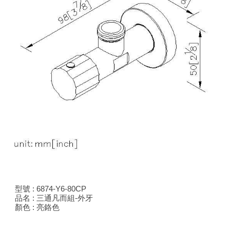
型號 : 6874-Y
6
-80CP
品名 : 三通凡而組-
外
牙
顏色 : 亮鉻色