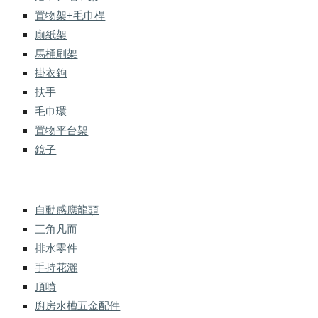
置物架+毛巾桿
廁紙架
馬桶刷架
掛衣鉤
扶手
毛巾環
置物平台架
鏡子
自動感應龍頭
三角凡而
排水零件
手持花灑
頂噴
廚房水槽五金配件