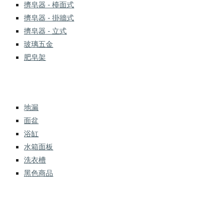
擠皂器 - 檯面式
擠皂器 - 掛牆式
擠皂器 - 立式
玻璃五金
肥皂架
地漏
面盆
浴缸
水箱面板
洗衣槽
黑色商品