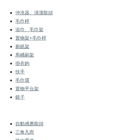
沖洗器、清潔龍頭
毛巾桿
浴巾、毛巾架
置物架+毛巾桿
廁紙架
馬桶刷架
掛衣鉤
扶手
毛巾環
置物平台架
鏡子
自動感應龍頭
三角凡而