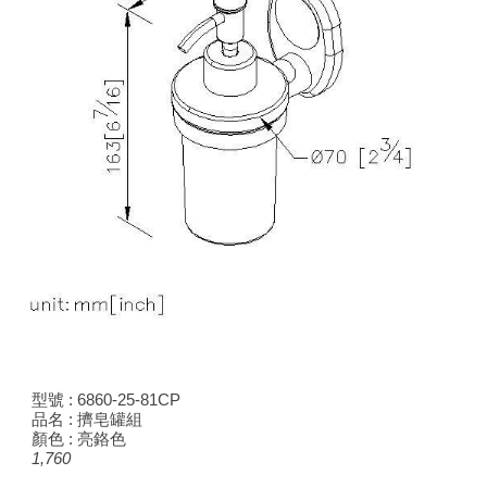
型號 :
6860-25-81CP
品名 : 擠皂罐組
顏色 : 亮鉻色
1,
760