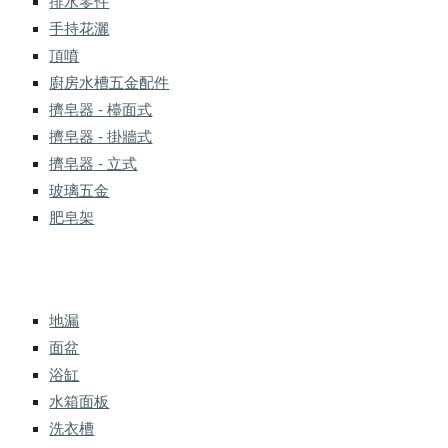
排水零件
手持花灑
頂噴
廚房水槽五金配件
擠皂器 - 檯面式
擠皂器 - 掛牆式
擠皂器 - 立式
玻璃五金
肥皂架
地漏
面盆
浴缸
水箱面板
洗衣槽