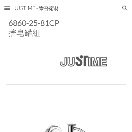
JUSTIME - 崇吾衛材
Skip to main content
Skip to navigation
68
60
-25-8
1
CP
擠皂罐組