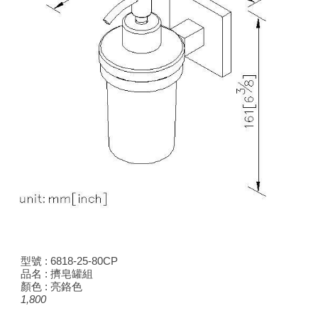
型號 : 681
8
-25-80CP
品名 : 擠皂罐組
顏色 : 亮鉻色
1,800