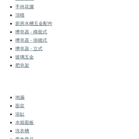
手持花灑
頂噴
廚房水槽五金配件
擠皂器 - 檯面式
擠皂器 - 掛牆式
擠皂器 - 立式
玻璃五金
肥皂架
地漏
面盆
浴缸
水箱面板
洗衣槽