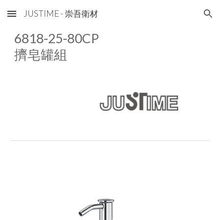
JUSTIME - 崇吾衛材
Skip to main content
Skip to navigation
681
8
-25-80CP
擠皂罐組