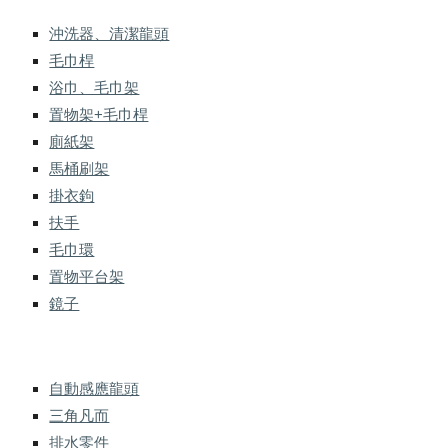
沖洗器、清潔龍頭
毛巾桿
浴巾、毛巾架
置物架+毛巾桿
廁紙架
馬桶刷架
掛衣鉤
扶手
毛巾環
置物平台架
鏡子
自動感應龍頭
三角凡而
排水零件