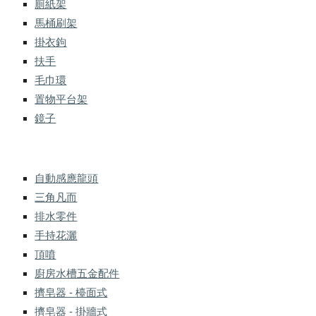
廁紙架
馬桶刷架
掛衣鉤
扶手
毛巾環
置物平台架
鏡子
自動感應龍頭
三角凡而
排水零件
手持花灑
頂噴
廚房水槽五金配件
擠皂器 - 檯面式
擠皂器 - 掛牆式