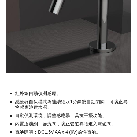
紅外線自動偵測感應。
感應器自保模式為連續給水1分鐘後自動閉閥，可防止異
物感應浪費水源。
自動偵測環境，調整感應器，具抗干擾功能。
內置過濾網、節流閥，防止管道異物進入電磁閥。
電池建議：DC1.5V AA x 4 (6V)鹼性電池。