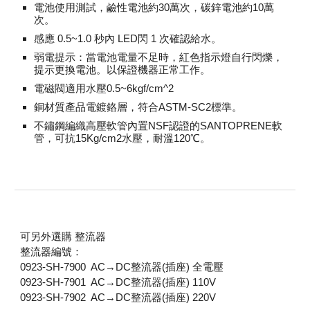
電池使用測試，鹼性電池約30萬次，碳鋅電池約10萬
次。
感應 0.5~1.0 秒內 LED閃 1 次確認給水。
弱電提示：當電池電量不足時，紅色指示燈自行閃爍，
提示更換電池。以保證機器正常工作。
電磁閥適用水壓0.5~6kgf/cm^2
銅材質產品電鍍鉻層，符合ASTM-SC2標準
。
不鏽鋼編織高壓軟管內置NSF認證的SANTOPRENE軟
管，可抗15Kg/cm2水壓，耐溫120℃。
可另外選購 整流器
整流器編號：
0923-SH-7900 AC→DC整流器(插座) 全電壓
0923-SH-7901 AC→DC整流器(插座) 110V
0923-SH-7902 AC→DC整流器(插座) 220V