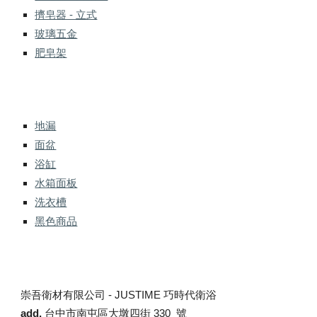
擠皂器 - 立式
玻璃五金
肥皂架
地漏
面盆
浴缸
水箱面板
洗衣槽
黑色商品
崇吾衛材有限公司 -
JUSTIME 巧時代衛浴
add.
台中市南屯區大墩四街 330 號