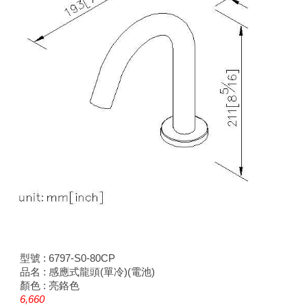
型號 : 67
97
-S0-80CP
品名 : 感應式龍頭(單冷)(電池)
顏色 : 亮鉻色
6,660