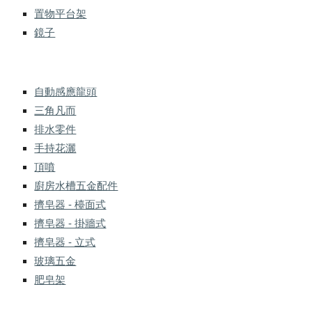
置物平台架
鏡子
自動感應龍頭
三角凡而
排水零件
手持花灑
頂噴
廚房水槽五金配件
擠皂器 - 檯面式
擠皂器 - 掛牆式
擠皂器 - 立式
玻璃五金
肥皂架