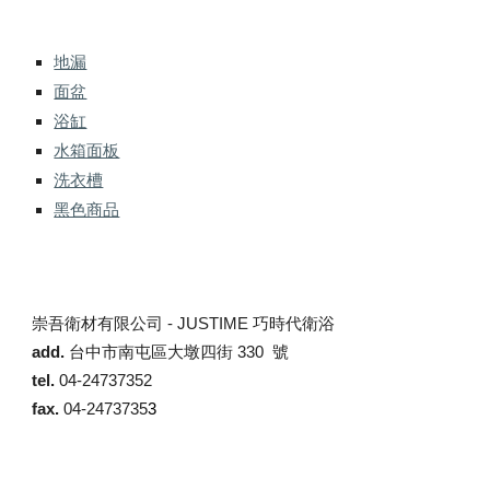
地漏
面盆
浴缸
水箱面板
洗衣槽
黑色商品
崇吾衛材有限公司 -
JUSTIME 巧時代衛浴
add.
台中市南屯區大墩四街 330 號
tel.
04-24737352
fax.
04-2473735
3