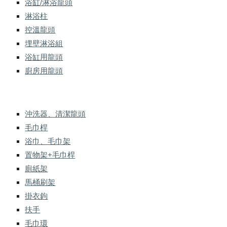
浴缸/淋浴龍頭
淋浴柱
控溫龍頭
埋壁淋浴組
浴缸用龍頭
廚房用龍頭
沖洗器、清潔龍頭
毛巾桿
浴巾、毛巾架
置物架+毛巾桿
廁紙架
馬桶刷架
掛衣鉤
扶手
毛巾環