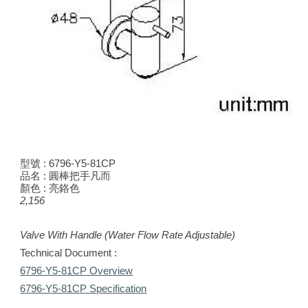
型號 : 6796-Y5-8
1
CP
品名 : 圓棒把手凡而
顏色 : 亮鉻色
2,156
Valve With Handle (Water Flow Rate Adjustable)
Technical Document :
6796-Y5-81CP Overview
6796-Y5-81CP Specification