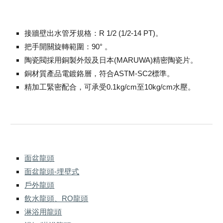
接牆壁出水管牙規格：R 1/2 (1/2-14 PT)。
把手開關旋轉範圍：90° 。
陶瓷閥採用銅製外殼及日本(MARUWA)精密陶瓷片。
銅材質產品電鍍鉻層，符合ASTM-SC2標準。
精加工緊密配合，可承受0.1kg/cm至10kg/cm水壓。
面盆龍頭
面盆龍頭-埋壁式
戶外龍頭
飲水龍頭、RO龍頭
淋浴用龍頭