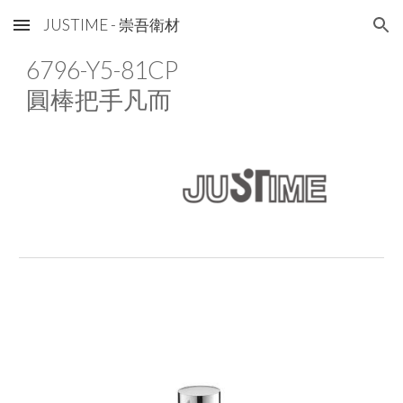
JUSTIME - 崇吾衛材
Skip to main content
Skip to navigation
6796-Y5-8
1
CP
圓棒把手凡而