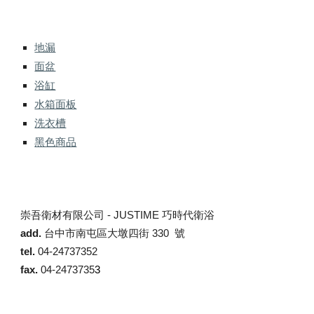
地漏
面盆
浴缸
水箱面板
洗衣槽
黑色商品
崇吾衛材有限公司 -
JUSTIME 巧時代衛浴
add.
台中市南屯區大墩四街 330 號
tel.
04-24737352
fax.
04-2473735
3