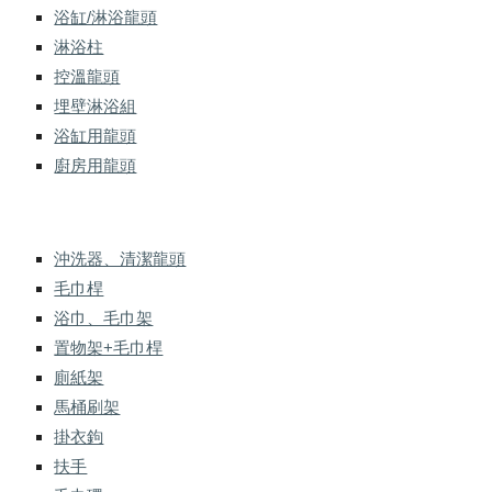
浴缸/淋浴龍頭
淋浴柱
控溫龍頭
埋壁淋浴組
浴缸用龍頭
廚房用龍頭
沖洗器、清潔龍頭
毛巾桿
浴巾、毛巾架
置物架+毛巾桿
廁紙架
馬桶刷架
掛衣鉤
扶手