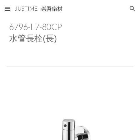
JUSTIME - 崇吾衛材
Skip to main content
Skip to navigation
6796-L7-80CP
水管長栓(長)