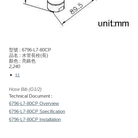
型號 :
6796-L7-80CP
品名 :
水管長栓(長)
顏色 : 亮鉻色
2,2
40
S1
Hose Bib (G1/2)
Technical Document :
6796-L7-80CP Overview
6796-L7-80CP Specification
6796-L7-80CP Installation