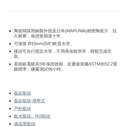
陶瓷閥採用銅製外殼及日本(MARUWA)精密陶瓷片，抗
久耐磨，保證效期達十年。
可連接 Ø15mm(5/8")軟質水管。
接頭可自行固定水管，不用再加裝管夾，輕鬆完成安
裝。
表面鉻電鍍具5年保證效期，並通過美國ASTM的SC2電
鍍標準，鹽霧測試96小時。
面盆龍頭
面盆龍頭-埋壁式
戶外龍頭
飲水龍頭、RO龍頭
淋浴用龍頭