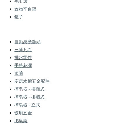
毛巾環
置物平台架
鏡子
自動感應龍頭
三角凡而
排水零件
手持花灑
頂噴
廚房水槽五金配件
擠皂器 - 檯面式
擠皂器 - 掛牆式
擠皂器 - 立式
玻璃五金
肥皂架